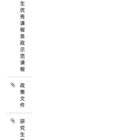
生
优
秀
课
程
思
政
示
范
课
程
政
策
文
件
研
究
生