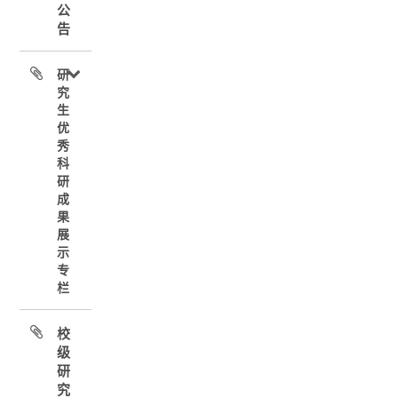
公
告
研
究
生
优
秀
科
研
成
果
展
示
专
栏
校
级
研
究