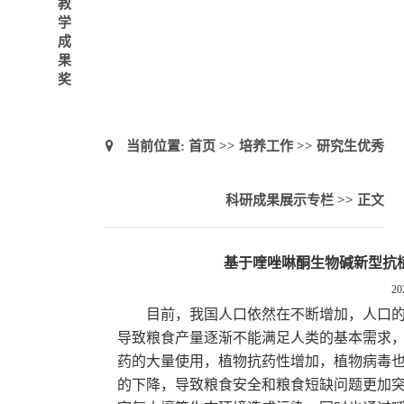
教
学
成
果
奖
当前位置:
首页
>>
培养工作
>>
研究生优秀
科研成果展示专栏
>> 正文
基于喹唑啉酮生物碱新型抗
20
目前，我国人口依然在不断增加，人口
导致粮食产量逐渐不能满足人类的基本需求
药的大量使用，植物抗药性增加，植物病毒
的下降，导致粮食安全和粮食短缺问题更加