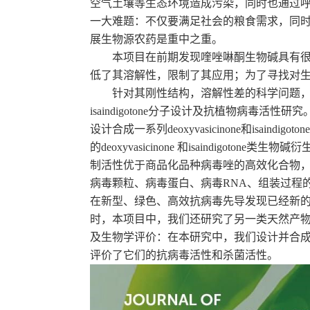
空气土壤等生态环境造成污染，同时也通过
一大难题：不仅要满足社会的粮食需求，同
展生物源农药是重中之重。
本项目在前期发现喹唑啉酮生物碱具有
低了其溶解性，限制了其应用；为了寻找对
针对其刚性结构，溶解性差的科学问题
isaindigotone
分子设计及抗植物病毒活性研究
设计合成一系列
deoxyvasicinone
和
isaindigoton
的
deoxyvasicinone
和
isaindigotone
类生物碱衍
制活性优于商品化品种病毒唑的高效化合物
病毒颗粒、病毒蛋白、病毒
RNA
、组装过程
在新型、绿色、高效抗病毒先导发现已经新
时，本项目中，我们还研究了另一类天然产
及生物学评价：在本研究中，我们设计并合
评价了它们的抗病毒活性和杀菌活性。