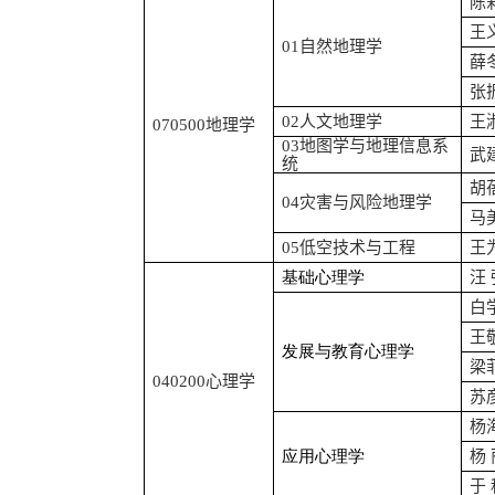
陈
王
01
自然地理学
薛
张
02
人文地理学
王
070500
地理学
03
地图学与地理信息系
武
统
胡
04
灾害与风险地理学
马
05
低空技术与工程
王
基础心理学
汪
白
王
发展与教育心理学
梁
040200
心理学
苏
杨
应用心理学
杨
于