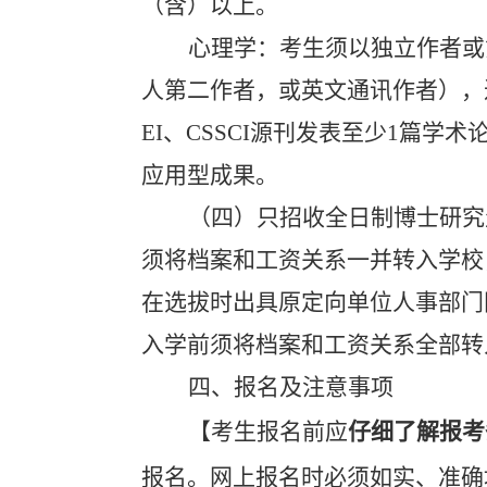
（含）以上。
心理学：考生须以独立作者或
人第二作者，或英文通讯作者），
EI
、
CSSCI
源刊发表至少
1
篇学术
应用型成果。
（四）只招收全日制博士研究
须将档案和工资关系一并转入学校
在选拔时出具原定向单位人事部门
入学前须将档案和工资关系全部转
四、报名及注意事项
【考生报名前应
仔细了解报考
报名。网上报名时必须如实、准确