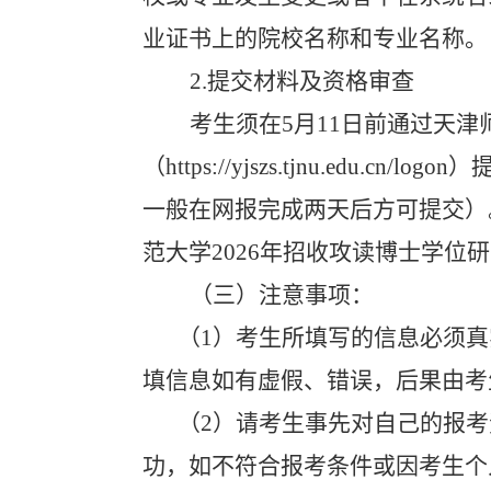
业证书上的院校名称和专业名称。
2.
提交材料及资格审查
考生须在
5
月
11
日前通过天津
（
https://yjszs.tjnu.edu.cn/logon
）
一般在网报完成两天后方可提交）
范大学
2026
年招收攻读博士学位研
（三）注意事项：
（
1
）考生所填写的信息必须真
填信息如有虚假、错误，后果由考
（
2
）请考生事先对自己的报考
功，如不符合报考条件或因考生个