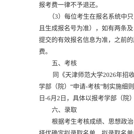
报考费一律不予退还。
（
3
）
每位考生在报名系统中只
且生成报名号为准），如有两条及
提交的有效报名信息为准，之前的
费。
五、考核
同《天津师范大学
2026
年招
学部（院）“申请
-
考核”制实施细
日
-6
月
2
日，具体以报考学部（院
六、录取
根据考生考核成绩、思想政治
择优确定拟录取名单。拟录取名单