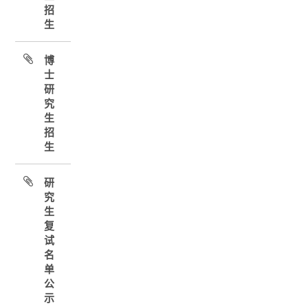
招
生
博
士
研
究
生
招
生
研
究
生
复
试
名
单
公
示