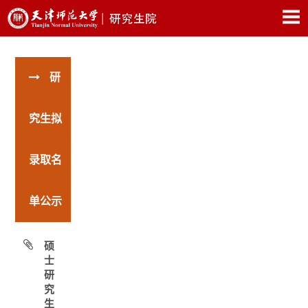
研
究生拟
录取名
单公示
硕
士
研
究
生