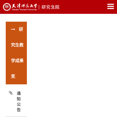
研
究生教
学成果
奖
通
知
公
告