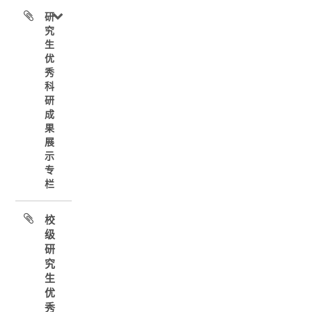
研
究
生
优
秀
科
研
成
果
展
示
专
栏
校
级
研
究
生
优
秀