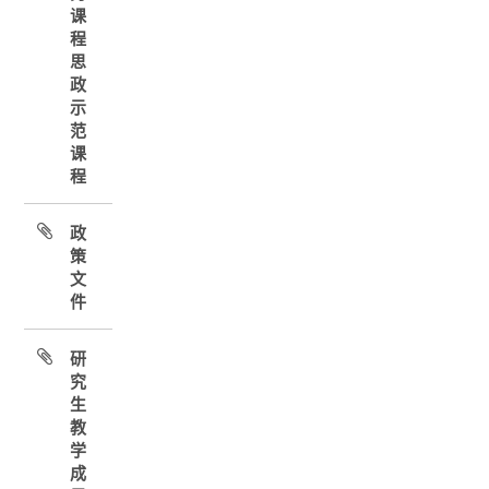
课
程
思
政
示
范
课
程
政
策
文
件
研
究
生
教
学
成