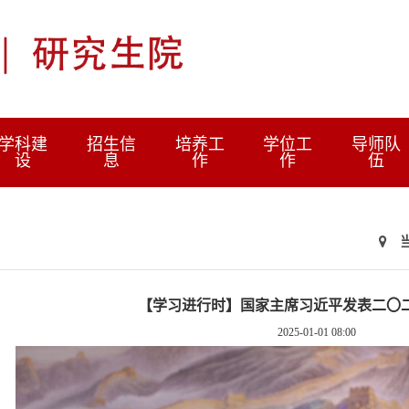
学科建
招生信
培养工
学位工
导师队
设
息
作
作
伍
【学习进行时】国家主席习近平发表二〇
2025-01-01 08:00