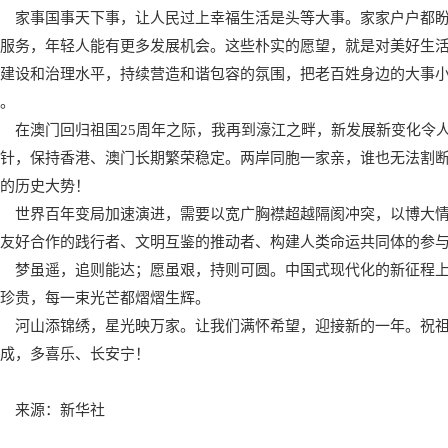
家事国事天下事，让人民过上幸福生活是头等大事。家家户户都
服务，年轻人能有更多发展机会。这些朴实的愿望，就是对美好生
建设和治理水平，持续营造和谐包容的氛围，把老百姓身边的大事
。
在澳门回归祖国25周年之际，我再到濠江之畔，新发展新变化令人
针，保持香港、澳门长期繁荣稳定。两岸同胞一家亲，谁也无法割
的历史大势！
世界百年变局加速演进，需要以宽广胸襟超越隔阂冲突，以博大
友好合作的践行者、文明互鉴的推动者、构建人类命运共同体的参
梦虽遥，追则能达；愿虽艰，持则可圆。中国式现代化的新征程
珍贵，每一束光芒都熠熠生辉。
河山添锦绣，星光映万家。让我们满怀希望，迎接新的一年。祝
成，多喜乐、长安宁！
来源：新华社