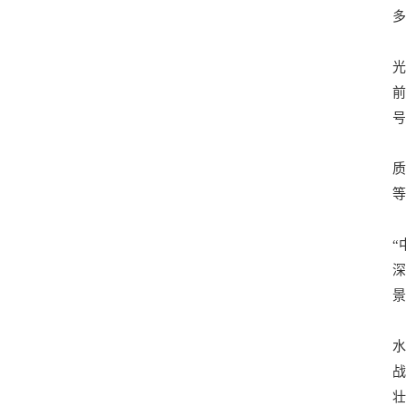
多
光
前
号
质
等
“
深
景
水
战
壮