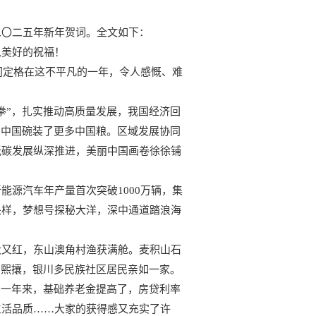
二〇二五年新年贺词。全文如下：
以美好的祝福！
间定格在这不平凡的一年，令人感慨、难
拳”，扎实推动高质量发展，我国经济回
斤，中国碗装了更多中国粮。区域发展协同
低碳发展纵深推进，美丽中国画卷徐徐铺
源汽车年产量首次突破1000万辆，集
采样，梦想号探秘大洋，深中通道踏浪海
大又红，东山澳角村渔获满舱。麦积山石
潮熙攘，银川多民族社区居民亲如一家。
。一年来，基础养老金提高了，房贷利率
生活品质……大家的获得感又充实了许