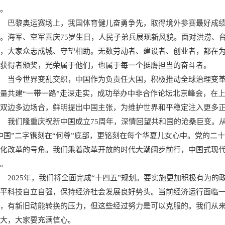
。
巴黎奥运赛场上，我国体育健儿奋勇争先，取得境外参赛最好成
。海军、空军喜庆75岁生日，人民子弟兵展现新风貌。面对洪涝、
，大家众志成城、守望相助。无数劳动者、建设者、创业者，都在
获得者颁奖，光荣属于他们，也属于每一个挺膺担当的奋斗者。
当今世界变乱交织，中国作为负责任大国，积极推动全球治理变
量共建“一带一路”走深走实，成功举办中非合作论坛北京峰会，在
双边多边场合，鲜明提出中国主张，为维护世界和平稳定注入更多
我们隆重庆祝新中国成立75周年，深情回望共和国的沧桑巨变。
中国”二字镌刻在“何尊”底部，更铭刻在每个华夏儿女心中。党的二
化改革的号角。我们乘着改革开放的时代大潮阔步前行，中国式现
。
2025年，我们将全面完成“十四五”规划。要实施更加积极有为
平科技自立自强，保持经济社会发展良好势头。当前经济运行面临
，有新旧动能转换的压力，但这些经过努力是可以克服的。我们从
大，大家要充满信心。