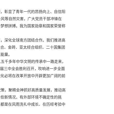
绩，彰显了青年一代的昂扬向上、自信阳
台风等自然灾害，广大党员干部冲锋在
为梦想拼搏。我为国家勋章和国家荣誉称
革，深化全球南方团结合作。我们推进高
上合、金砖、亚太经合组织、二十国集团
正能量。
从五千多年中华文明的传承中一路走来，
十届三中全会胜利召开，吹响进一步全面
代化必将在改革开放中开辟更加广阔的前
的政策，聚精会神抓好高质量发展，推动高
一些新情况，有外部环境不确定性的挑
来都是在风雨洗礼中成长、在历经考验中