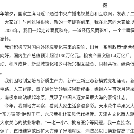
摄
年前夕，国家主席习近平通过中央广播电视总台和互联网，发表了
大家好！时间过得很快，新的一年即将到来，我在北京向大家致
2024年，我们一起走过春夏秋冬，一道经历风雨彩虹，一个个瞬
忘怀。
我们积极应对国内外环境变化带来的影响，出台一系列政策“组合
向好，国内生产总值预计超过130万亿元。粮食产量突破1.4万亿
动、积厚成势，新型城镇化和乡村振兴相互融合、同频共振。绿色
。
我们因地制宜培育新质生产力，新产业新业态新模式竞相涌现，新能
电路、人工智能、量子通信等领域取得新成果。嫦娥六号首次月背
，南极秦岭站崛起冰原，展现了中国人逐梦星辰大海的豪情壮志。
今年，我到地方考察，看到大家生活多姿多彩。天水花牛苹果又
“东方微笑”跨越千年，六尺巷礼让家风代代相传。天津古文化街人
大家关心的就业增收、“一老一小”、教育医疗等问题，我一直挂念
调了，直接结算范围扩大方便了异地就医，消费品以旧换新提高了