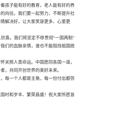
盼着孩子能有好的教育，老人能有好的养
活的向往。我们要一起努力，不断提升社
小情解决好，让大家笑容更多、心里更
欣喜。我们将坚定不移贯彻“一国两制”
断我们的血脉亲情，谁也不能阻挡祖国统
情怀关照人类命运。中国愿同各国一道，
与者，共同开创世界的美好未来。
上，每一个人都是主角，每一份付出都弥
祖国时和岁丰、繁荣昌盛！祝大家所愿皆