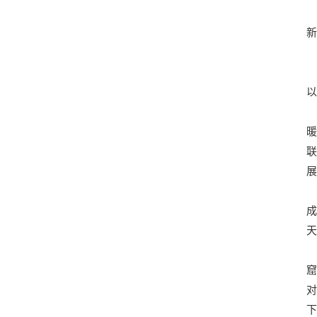
新
以
暖
联
展
成
天
窟
对
下