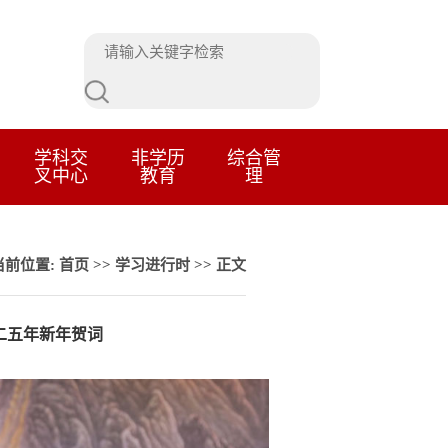
学科交
非学历
综合管
叉中心
教育
理
当前位置:
首页
>>
学习进行时
>> 正文
二五年新年贺词