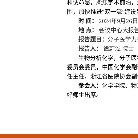
和使命感，聚焦学术前沿，
围，加快推进“双一流”建
时
间：
2024
年
9
月
26
日
地
点：
会议中心大报
报告题目：
分子医学力
报告人：
谭蔚泓
院士
生物分析化学，分子医
委员会委员，中国化学会副
任主任，浙江省医院协会副
参会人：
化学学院、物
好
师生出席。