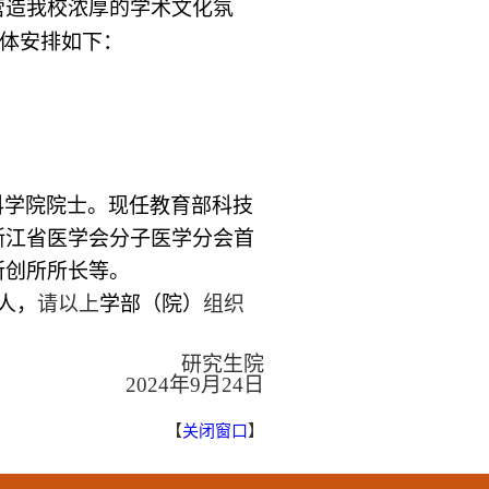
营造我校浓厚的学术文化氛
具体安排如下：
科学院院士。现任教育部科技
浙江省医学会分子医学分会首
所创所所长等。
人，
请以上
学部（院）
组织
研究生院
2024
年
9
月
24
日
【
关闭窗口
】