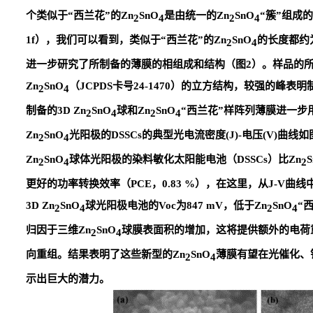
个类似于
“
西兰花
”
的
Zn
SnO
是由统一的
Zn
SnO
“
簇
”
组成
2
4
2
4
1f
），我们可以看到，类似于
“
西兰花
”
的
Zn
SnO
的长度都约
2
4
进一步研究了所制备的薄膜的相组成和结构（图
2
）。样品的
Zn
SnO
（
JCPDS
卡号
24-1470
）的立方结构，较强的峰表明
2
4
制备的
3D Zn
SnO
球和
Zn
SnO
“
西兰花
”
样阵列薄膜进一步
2
4
2
4
Zn
SnO
光阳极的
DSSCs
的典型光电流密度
(J)-
电压
(V)
曲线如
2
4
Zn
SnO
球体光阳极的染料敏化太阳能电池（
DSSCs
）比
Zn
2
4
2
更好的功率转换效率（
PCE
，
0.83 %
），在这里，从
J-V
曲线
3D Zn
SnO
球光阳极电池的
Voc
为
847 mV
，低于
Zn
SnO
“
2
4
2
4
归因于三维
Zn
SnO
球膜表面积的增加，这将提供额外的电荷
2
4
向重组。结果表明了这些新型的
Zn
SnO
薄膜有望在光催化、
2
4
示出巨大的潜力
。