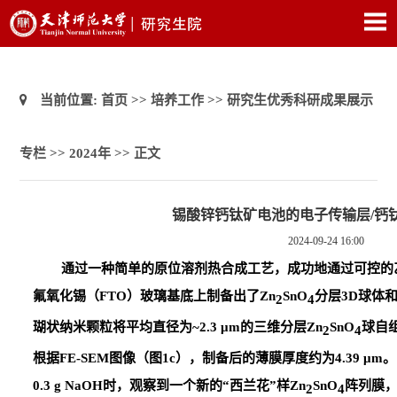
当前位置:
首页
>>
培养工作
>>
研究生优秀科研成果展示
专栏
>>
2024年
>> 正文
锡酸锌钙钛矿电池的电子传输层/钙
2024-09-24 16:00
通过一种简单的原位溶剂热合成工艺，成功地通过可控的
氟氧化锡（
FTO
）玻璃基底上制备出了
Zn
SnO
分层
3D
球体
2
4
瑚状纳米颗粒将平均直径为
~2.3 μm
的三维分层
Zn
SnO
球自
2
4
根据
FE-SEM
图像（图
1c
），制备后的薄膜厚度约为
4.39 μm
。
0.3 g NaOH
时，观察到一个新的
“
西兰花
”
样
Zn
SnO
阵列膜
2
4