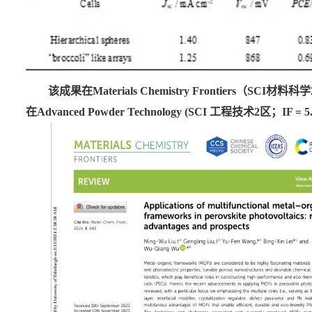
该成果在
Materials Chemistry Frontiers
（
SCI
材料科学
在
Advanced Powder Technology (SCI
工程技术
2
区；
IF = 5