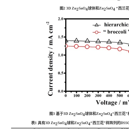
图
2 3D Zn
SnO
球体和
Zn
SnO
“西兰
2
4
2
4
图
3
基于
3D Zn
SnO
球体和
Zn
SnO
“西兰花
2
4
2
4
表
1
具有
3D Zn
SnO
球和
Zn
SnO
“西兰花”样阵列的
DSS
2
4
2
4