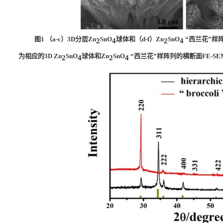
图
1
（
a-c
）
3D
分层
Zn
SnO
球体和（
d-f
）
Zn
SnO
“西兰花”样
2
4
2
4
为相应的
3D Zn
SnO
球体和
Zn
SnO
“西兰花”样阵列的横断面
FE-SE
2
4
2
4