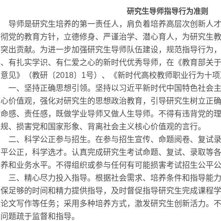
研究生导师指导行为准则
导师是研究生培养的第一责任人，肩负着培养高层次创新人才
贯彻党的教育方针，立德修身、严谨治学、潜心育人，为研究生
了突出贡献。为进一步加强研究生导师队伍建设，规范指导行为
操、有扎实学识、有仁爱之心的新时代优秀导师，在《教育部关
的意见》（教研〔2018〕1号）、《新时代高校教师职业行为十
一、坚持正确思想引领。坚持以习近平新时代中国特色社会主
核心价值观，强化对研究生的思想政治教育，引导研究生树立正
使命感、责任感，既做学业导师又做人生导师。不得有违背党的
法规、损害党和国家形象、背离社会主义核心价值观的言行。
二、科学公正参与招生。在参与招生宣传、命题阅卷、复试录
公平公正，科学选才。认真完成研究生考试命题、复试、录取等
素养和业务水平。不得组织或参与任何有可能损害考试招生公平
三、精心尽力投入指导。根据社会需求、培养条件和指导能力
确保足够的时间和精力提供指导，及时督促指导研究生完成课程
位论文写作等任务；采用多种培养方式，激发研究生创新活力。
业问题疏于监督和指导。