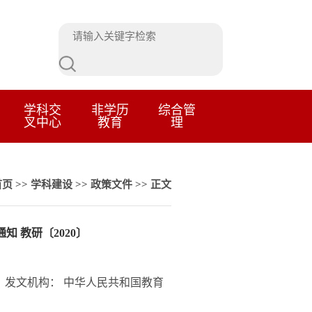
学科交
非学历
综合管
叉中心
教育
理
首页
>>
学科建设
>>
政策文件
>> 正文
 教研〔2020〕
4
发文机构：
中华人民共和国教育