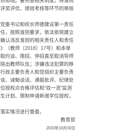
全员知晓。要完善相关制度，将准则
、评奖评优、绩效考核等环节的审核
党委书记和校长师德建设第一责任
责任，按照准则要求，依法依规建立
对确认违反准则的相关责任人和责任
（教师〔2018〕17号）和本单
采取约谈、限招、停招直至取消导师
清除出教师队伍；涉嫌违法犯罪的移
）行政主要负责人和党组织主要负责
约谈、诫勉谈话、通报批评、纪律处
位授权点合格评估和“双一流”监测
招生计划、限制申请新增学位授权，
落实情况进行督查。
教育部
2020年10月30日