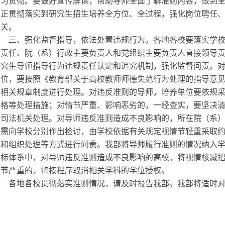
学习贯彻。要做好宣传解读，帮助导师全面了解准则内容，做到
真正贯彻落实到研究生招生培养全方位、全过程，强化岗位聘任
把关。
三、强化监督指导，依法处置违规行为。各地各校要落实学校
人责任、院（系）行政主要负责人和党组织主要负责人直接领导
研究生导师指导行为违规责任认定和追究机制，强化监督问责。
单位，要按照《教育部关于高校教师师德失范行为处理的指导意见》
位相关规章制度进行处理。对违反准则的导师，培养单位要依规
资格等处理措施；对情节严重、影响恶劣的，一经查实，要坚决
送司法机关处理。对导师违反准则造成不良影响的，所在院（系
人需向学校分别作出检讨，由学校依据有关规定视情节轻重采取
分和组织处理等方式进行问责。我部将导师履行准则的情况纳入学
指标体系中，对导师违反准则造成不良影响的高校，将视情核减
情节严重的，将按程序取消相关学科的学位授权。
各地各校贯彻落实准则情况，请及时报告我部。我部将适时对