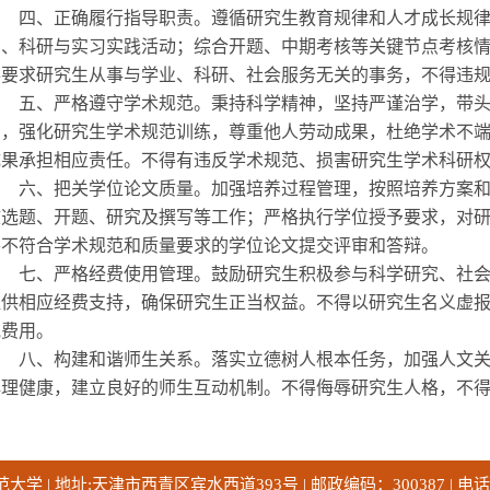
四、正确履行指导职责。遵循研究生教育规律和人才成长规律
习、科研与实习实践活动；综合开题、中期考核等关键节点考核
得要求研究生从事与学业、科研、社会服务无关的事务，不得违
五、严格遵守学术规范。秉持科学精神，坚持严谨治学，带头
则，强化研究生学术规范训练，尊重他人劳动成果，杜绝学术不
成果承担相应责任。不得有违反学术规范、损害研究生学术科研
六、把关学位论文质量。加强培养过程管理，按照培养方案和
文选题、开题、研究及撰写等工作；严格执行学位授予要求，对
将不符合学术规范和质量要求的学位论文提交评审和答辩。
七、严格经费使用管理。鼓励研究生积极参与科学研究、社会
提供相应经费支持，确保研究生正当权益。不得以研究生名义虚
他费用。
八、构建和谐师生关系。落实立德树人根本任务，加强人文关
心理健康，建立良好的师生互动机制。不得侮辱研究生人格，不
 | 地址:天津市西青区宾水西道393号 | 邮政编码：300387 | 电话：02