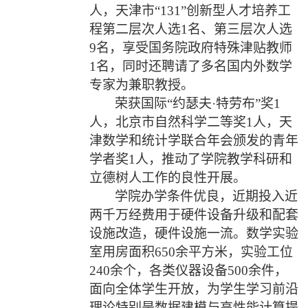
人，天津市“
131
”创新型人才培养工
程第二层次人选
1
名、第三层次人选
9
名，享受国务院政府特殊津贴教师
1
名，同时还聘请了多名国内外数学
专家为兼职教授。
荣获国际“约瑟夫·特劳布”奖
1
人，北京市自然科学二等奖
1
人，天
津数学和统计学联合年会颁发的青年
学者奖
1
人，推动了学院教学科研和
立德树人工作的良性开展。
学院办学条件优良，近期投入近
两千万经费用于硬件设备升级和配套
设施改造，硬件设施一流。数学实验
室用房面积
650
余平方米，实验工位
240
余个，各类仪器设备
500
余件，
面向全体学生开放，为学生学习前沿
理论特别是数据建模与高性能计算提