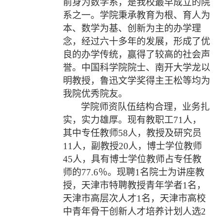
前身为数学系，是我校最早成立的院
系之一。学院秉承教育为根、育人为
本、数学为基、创新为主的办学理
念，经过六十多年的发展，形成了优
良的办学传统，赢得了较高的社会声
誉。中国科学院院士、南开大学龙以
明教授，鲁迅文学奖得主王松等均为
我院优秀院友。
学院师资队伍结构合理，业务扎
实，实力雄厚。现有教职工
71
人，
其中专任教师
58
人，教授及研究员
11
人，副教授
20
人，博士学位教师
45
人，具有博士学位教师占专任教
师的
77.6
％。现聘
1
名院士为讲座教
授，天津市特聘教授青年学者
1
名，
天津市高层次人才
1
名，天津市高校
中青年骨干创新人才培养计划人选
2