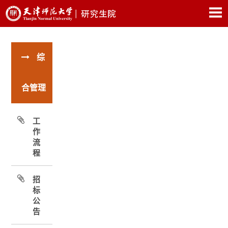
综
合管理
工
作
流
程
招
标
公
告