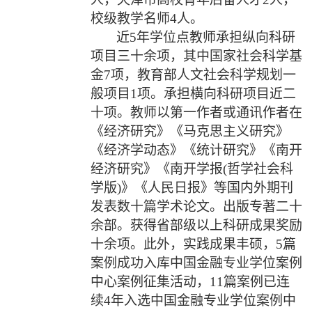
校级教学名师
4
人。
近
5
年学位点教师承担纵向科研
项目三十余项，其中国家社会科学基
金
7
项，教育部人文社会科学规划一
般项目
1
项。承担
横向科研项目近二
十项
。教师以第一作者或通讯作者在
《经济研究》《马克思主义研究》
《经济学动态》《统计研究》《南开
经济研究》《南开学报
(
哲学社会科
学版
)
》《人民日报》等国内外期刊
发表数十篇学术论文。出版专著二十
余部。获得省部级以上科研成果奖励
十余项。此外，
实践成果丰硕，
5
篇
案例成功入库中国金融专业学位案例
中心案例征集活动，
11
篇案例已连
续
4
年入选中国金融专业学位案例中