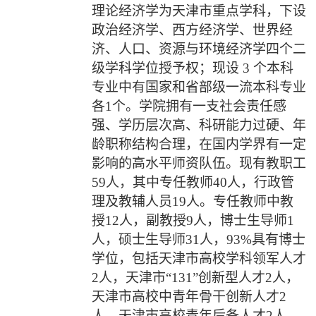
理论经济学为天津市重点学科，下设
政治经济学、西方经济学、世界经
济、人口、资源与环境经济学四个二
级学科学位授予权；现设
3
个本科
专业中有国家和省部级一流本科专业
各
1
个。学院拥有一支社会责任感
强、学历层次高、科研能力过硬、年
龄职称结构合理，在国内学界有一定
影响的高水平师资队伍。现有教职工
59
人，其中专任教师
40
人，行政管
理及教辅人员
19
人。专任教师中教
授
12
人，副教授
9
人，博士生导师
1
人，硕士生导师
31
人，
93%
具有博士
学位，包括天津市高校学科领军人才
2
人，天津市“
131
”创新型人才
2
人，
天津市高校中青年骨干创新人才
2
人，天津市高校青年后备人才
2
人，