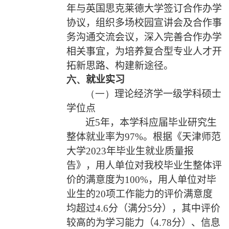
年与英国思克莱德大学签订合作办学
协议，组织多场校园宣讲会及合作事
务沟通交流会议，深入完善合作办学
相关事宜，为培养复合型专业人才开
拓新思路、构建新途径。
六、
就业实习
（一）
理论经济学一级学科硕士
学位点
近
5
年，本学科应届毕业研究生
整体就业率为
97%
。根据《天津师范
大学
2023
年毕业生就业质量报
告》，用人单位对我校毕业生整体评
价的满意度为
100%
，用人单位对毕
业生的
20
项工作能力的评价满意度
均超过
4.6
分（满分
5
分），其中评价
较高的为学习能力（
4.78
分）、信息