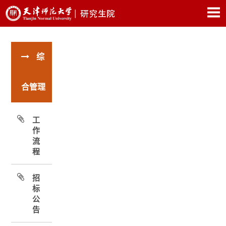
综
合管理
工
作
流
程
招
标
公
告