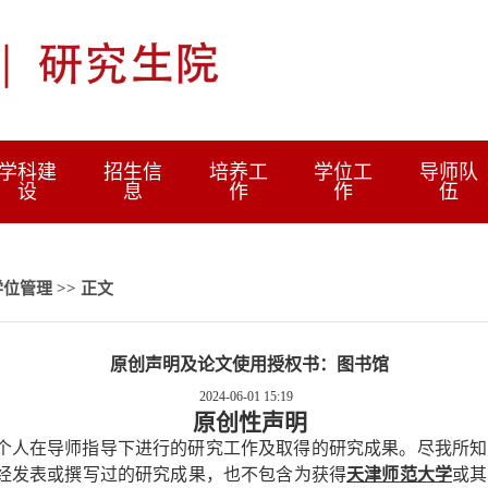
学科建
招生信
培养工
学位工
导师队
设
息
作
作
伍
学位管理
>> 正文
原创声明及论文使用授权书：图书馆
2024-06-01 15:19
原创性声明
个人在导师指导下进行的研究工作及取得的研究成果。尽我所知
经发表或撰写过的研究成果，也不包含为获得
天津师范大学
或其