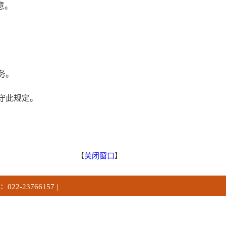
意。
务。
守此规定。
【
关闭窗口
】
2-23766157 |