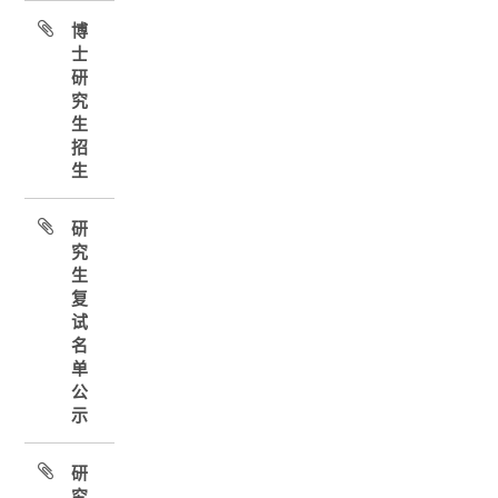
博
士
研
究
生
招
生
研
究
生
复
试
名
单
公
示
研
究